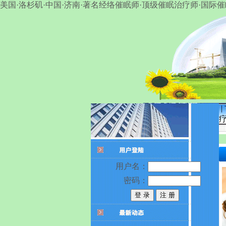
美国·洛杉矶·中国·济南·著名经络催眠师·顶级催眠治疗师·国际催眠导师
|
用户名：
密码：