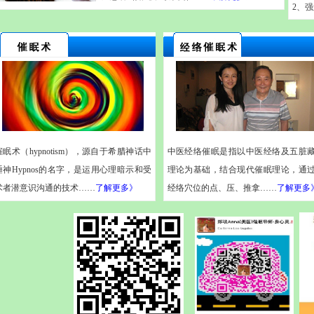
2、
强
催眠术（hypnotism），源自于希腊神话中
中医经络催眠是指以中医经络及五脏
睡神Hypnos的名字，是运用心理暗示和受
理论为基础，结合现代催眠理论，通
术者潜意识沟通的技术
……
了解更多》
经络穴位的点、压、推拿……
了解更多