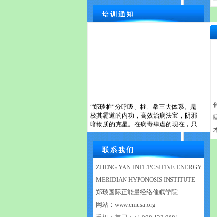
“郑琰桩”分呼吸、桩、拳三大体系。是
极其霸道的内功，高效治病法宝，阴邪
暗物质的克星。在病毒肆虐的现在，只
有提升自身能量才能克制阴邪毒素，为
家庭和孩子保驾护航，免受病痛之苦！
【郑琰桩】上海线下实训周末班长期招
生！每期名额有限，先到先得
！
ZHENG YAN INTL'POSITIVE ENERGY
MERIDIAN HYPONOSIS INSTITUTE
报名详情：「郑琰桩」上海线下实训班
招生
http://www.cmusa.org/ns_detail.asp?
郑琰国际正能量经络催眠学院
id=500610&nowmenuid=500093&previd=0
网站：
www.cmusa.org
上海线下实训班报名联系：