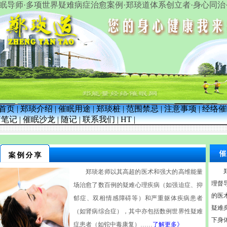
·多项世界疑难病症治愈案例·郑琰道体系创立者·身心同治·催眠·Hypno
郑能量经络催眠网
首页
|
郑琰介绍
|
催眠用途
|
郑琰桩
|
范围禁忌
|
注意事项
|
经络催
疗笔记
|
催眠沙龙
|
随记
|
联系我们
|
HT
|
郑琰老师以其高超的医术和强大的高维能量
理督
场治愈了数百例的疑难心理疾病（如强迫症、抑
的医
郁症、双相情感障碍等）和严重躯体疾病患者
疑难
（如肾病综合症），其中亦包括数例世界性疑难
下身
症患者（如铊中毒康复）
……
了解更多》