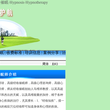
sis·Hypnotherapy
眠
|
收费标准
|
培训信息
|
案例分享
|
治
郑琰，高级经络催眠师，高级心理咨询师，高级心
导师，师从经络催眠创始人
马维祥
教授，以其高超
术和杰出的天赋，以及高维能量的加持，精于各种
身心疾病的治疗，
尤其擅长：
1、
“经络知疾”，摸一
体的相应穴位经络即可知道身体和心理的疾病。