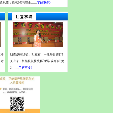
迫
思维：追求
100%
安全
……
了解更多》
藏神
1.
催眠每次约
1
小时左右，一般每日进行
1
过对
次治疗，根据恢复快慢再间隔
2
或
3
日或更
》
久……
了解更多》