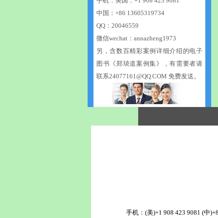
手机：美国：+1 908 423 9081
金子 +86 13818505409
中国：+86 13605319734
Alice +86 18679411212
Bonnie +86 17301626910
QQ：20046559
微信wechat：annazheng1973
另，含数百精彩案例详细介绍的电子
图书《郑琰道案例集》，有需要者请
联系
24077161@QQ.COM
免费发送。
手机：(美)+1 908 423 9081 (中)+